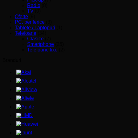
Radio
(8)
TV
(0)
Oferte
(9)
PC, periferice
(3)
Tablete / Laptopuri
(1)
Telefoane
(34)
Clasice
(7)
Smartphone
(25)
Telefoane fixe
(2)
Branduri