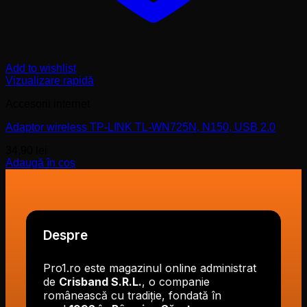
Add to wishlist
Vizualizare rapidă
Accesorii internet
Adaptor wireless TP-LINK TL-WN725N, N150, USB 2.0
34,90
lei
Adaugă în coș
Despre
Pro1.ro este magazinul online administrat
de
Crisband S.R.L.
, o companie
românească cu tradiție, fondată în