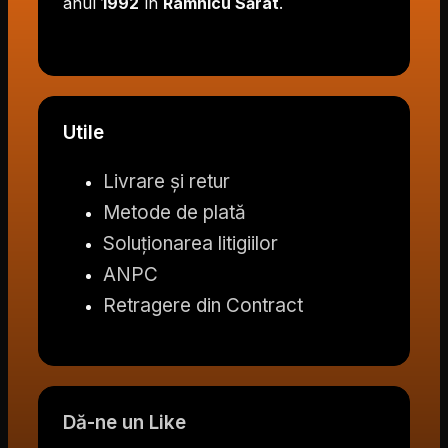
anul
1992
în
Râmnicu Sărat
.
Utile
Livrare și retur
Metode de plată
Soluționarea litigiilor
ANPC
Retragere din Contract
Dă-ne un Like