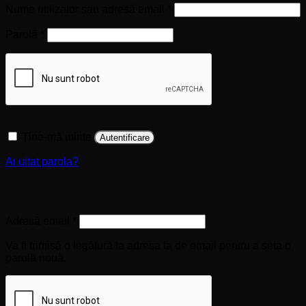
Obligatoriu
Nume utilizator sau adresă email
*
Obligatoriu
Parolă
*
Ține-mă minte
Autentificare
Ai uitat parola?
Înregistrare
Obligatoriu
Adresă email
*
Va fi trimisă o legătură la adresa ta de email pentru a seta o
parolă nouă.