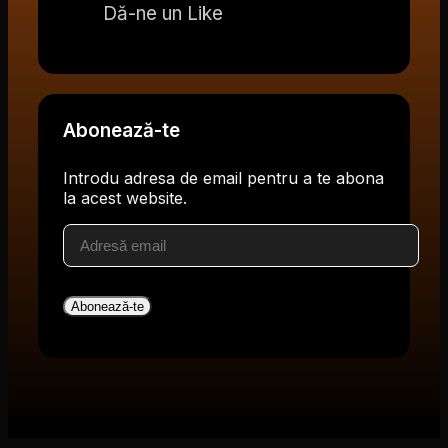
Dă-ne un Like
Abonează-te
Introdu adresa de email pentru a te abona
la acest website.
Adresă
email
Abonează-te
V