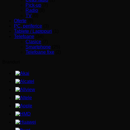
Pick-up
(7)
Radio
(8)
TV
(0)
Oferte
(9)
PC, periferice
(3)
Tablete / Laptopuri
(1)
Telefoane
(34)
Clasice
(7)
Smartphone
(25)
Telefoane fixe
(2)
Branduri