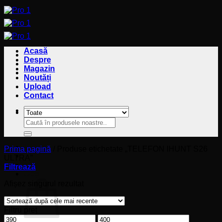
Sari
la
conținut
Acasă
Despre
Magazin
Noutăți
Upload
Contact
Caută
Caută
după:
după:
Prima pagină
/
Produse etichetate „TELEFON IHUNT S26
ULTRA”
Filtrează
Coș
Afișez singurul rezultat
Filtru preț
Preț
Preț