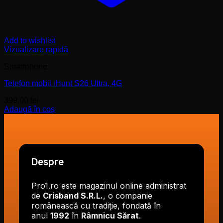
Add to wishlist
Vizualizare rapidă
Smartphone
Telefon mobil iHunt S26 Ultra, 4G
399,00
lei
Adaugă în coș
Despre
Pro1.ro este magazinul online administrat
de
Crisband S.R.L.
, o companie
românească cu tradiție, fondată în
anul
1992
în
Râmnicu Sărat
.