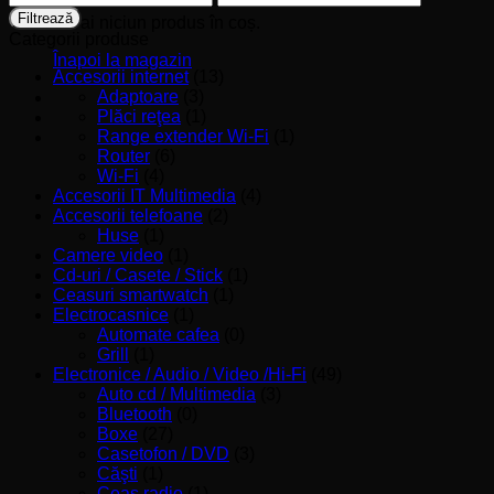
minim
maxim
Filtrează
Nu ai niciun produs în coș.
Categorii produse
Înapoi la magazin
Accesorii internet
(13)
Adaptoare
(3)
Plăci reţea
(1)
Range extender Wi-Fi
(1)
Router
(6)
Wi-Fi
(4)
Accesorii IT Multimedia
(4)
Accesorii telefoane
(2)
Huse
(1)
Camere video
(1)
Cd-uri / Casete / Stick
(1)
Ceasuri smartwatch
(1)
Electrocasnice
(1)
Automate cafea
(0)
Grill
(1)
Electronice / Audio / Video /Hi-Fi
(49)
Auto cd / Multimedia
(3)
Bluetooth
(0)
Boxe
(27)
Casetofon / DVD
(3)
Căşti
(1)
Ceas radio
(1)