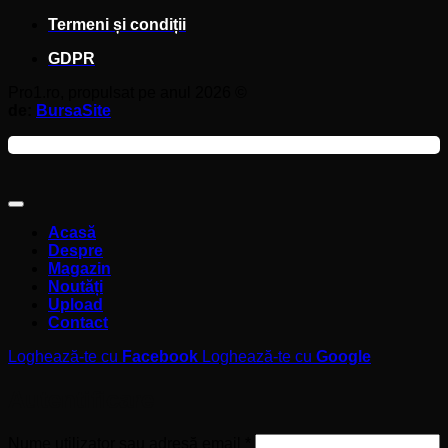
Termeni și condiții
GDPR
Pro1.ro, propulsat pe anul 2026 ©
de:
BursaSite
Acasă
Despre
Magazin
Noutăți
Upload
Contact
Loghează-te cu
Facebook
Loghează-te cu
Google
Autentificare
Obligatoriu
Nume utilizator sau adresă email
*