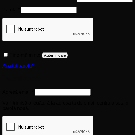
Obligatoriu
Parolă
*
Ține-mă minte
Autentificare
Ai uitat parola?
Înregistrare
Obligatoriu
Adresă email
*
Va fi trimisă o legătură la adresa ta de email pentru a seta o
parolă nouă.