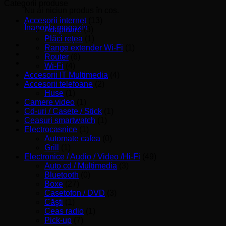
minim
maxim
Categorii produse
Nu ai niciun produs în coș.
Accesorii internet
(13)
Înapoi la magazin
Adaptoare
(3)
Plăci reţea
(1)
Range extender Wi-Fi
(1)
Router
(6)
Wi-Fi
(4)
Accesorii IT Multimedia
(4)
Accesorii telefoane
(2)
Huse
(1)
Camere video
(1)
Cd-uri / Casete / Stick
(1)
Ceasuri smartwatch
(1)
Electrocasnice
(1)
Automate cafea
(0)
Grill
(1)
Electronice / Audio / Video /Hi-Fi
(49)
Auto cd / Multimedia
(3)
Bluetooth
(0)
Boxe
(27)
Casetofon / DVD
(3)
Căşti
(1)
Ceas radio
(1)
Pick-up
(7)