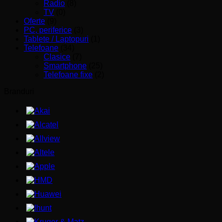
Radio
(8)
TV
(0)
Oferte
(9)
PC, periferice
(3)
Tablete / Laptopuri
(1)
Telefoane
(34)
Clasice
(7)
Smartphone
(25)
Telefoane fixe
(2)
Branduri