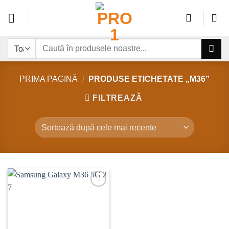
Sari
la
conținut
Caută
după:
PRIMA PAGINĂ
/
PRODUSE ETICHETATE „M36”
FILTREAZĂ
Add to
wishlist