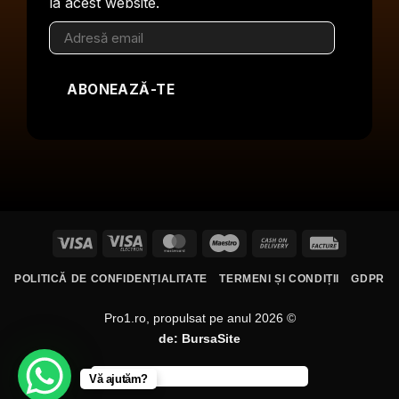
la acest website.
Adresă
email
ABONEAZĂ-TE
Visa
Visa
MasterCard
Maestro
Cash
Facture
Electron
On
POLITICĂ DE CONFIDENȚIALITATE
TERMENI ȘI CONDIȚII
GDPR
Delivery
Pro1.ro, propulsat pe anul 2026 ©
de:
BursaSite
Vă ajutăm?