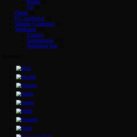
Radio
(8)
TV
(0)
Oferte
(9)
PC, periferice
(3)
Tablete / Laptopuri
(1)
Telefoane
(34)
Clasice
(7)
Smartphone
(25)
Telefoane fixe
(2)
Branduri