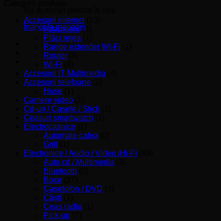
minim
maxim
Categorii produse
Nu ai niciun produs în coș.
Accesorii internet
(13)
Înapoi la magazin
Adaptoare
(3)
Plăci reţea
(1)
Range extender Wi-Fi
(1)
Router
(6)
Wi-Fi
(4)
Accesorii IT Multimedia
(4)
Accesorii telefoane
(2)
Huse
(1)
Camere video
(1)
Cd-uri / Casete / Stick
(1)
Ceasuri smartwatch
(1)
Electrocasnice
(1)
Automate cafea
(0)
Grill
(1)
Electronice / Audio / Video /Hi-Fi
(49)
Auto cd / Multimedia
(3)
Bluetooth
(0)
Boxe
(27)
Casetofon / DVD
(3)
Căşti
(1)
Ceas radio
(1)
Pick-up
(7)